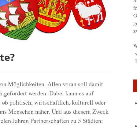
S
f
G
g
z
W
s
te?
K
von Möglichkeiten. Allen voran soll damit
 gefördert werden. Dabei kann es auf
ob politisch, wirtschaftlich, kulturell oder
 uns Menschen näher. Und aus diesem Zweck
ielen Jahren Partnerschaften zu 5 Städten: