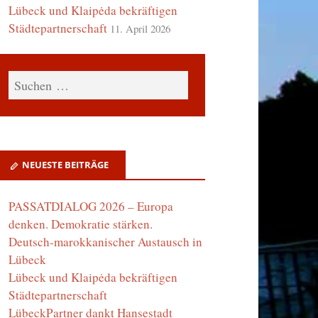
Lübeck und Klaipėda bekräftigen
Städtepartnerschaft
11. April 2026
NEUESTE BEITRÄGE
PASSATDIALOG 2026 – Europa
denken. Demokratie stärken.
Deutsch-marokkanischer Austausch in
Lübeck
Lübeck und Klaipėda bekräftigen
Städtepartnerschaft
LübeckPartner dankt Hansestadt