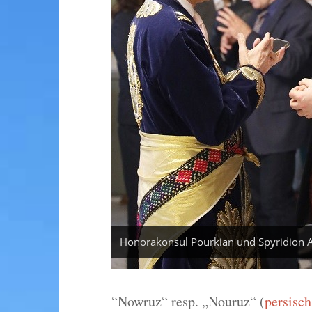
Honorakonsul Pourkian und Spyridion A
“Nowruz“ resp. „Nouruz“ (
persisch