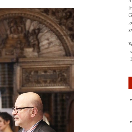
S
f
G
g
z
W
s
K