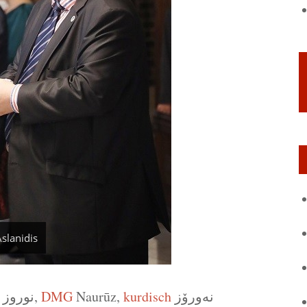
slanidis
نوروز,
DMG
Naurūz,
kurdisch
نه‌ورۆز