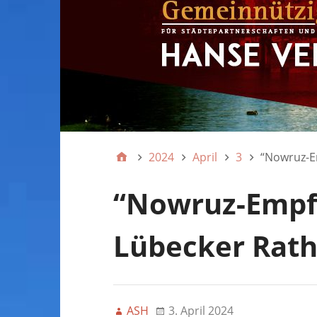
2024
April
3
“Nowruz-E
“Nowruz-Empf
Lübecker Rat
ASH
3. April 2024